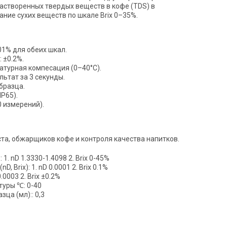
астворенных твердых веществ в кофе (TDS) в
ние сухих веществ по шкале Brix 0–35%.
01% для обеих шкал.
 ±0.2%.
турная компесация (0–40°C).
льтат за 3 секунды.
образца.
IP65).
0 измерений).
та, обжарщиков кофе и контроля качества напитков.
 1. nD 1.3330-1.4098 2. Brix 0-45%
 Brix): 1. nD 0.0001 2. Brix 0.1%
0.0003 2. Brix ±0.2%
уры ℃: 0-40
ца (мл):: 0,3