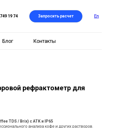
En
 749 19 74
Запросить расчет
Блог
Контакты
ровой рефрактометр для
e TDS / Brix) с ATK и IP65
ссионального анализа кофе и других растворов.