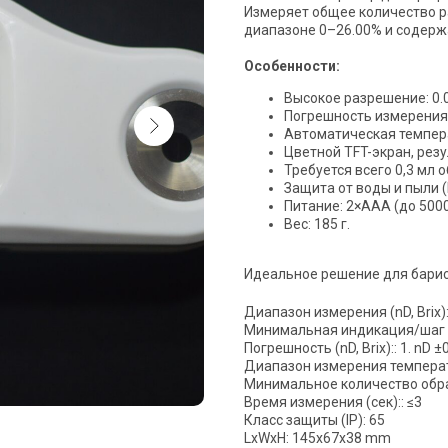
Измеряет общее количество р
диапазоне 0–26.00% и содержа
Особенности:
Высокое разрешение: 0.
Погрешность измерения:
Автоматическая темпера
Цветной TFT-экран, резу
Требуется всего 0,3 мл 
Защита от воды и пыли (
Питание: 2×AAA (до 500
Вес: 185 г.
Идеальное решение для барис
Диапазон измерения (nD, Brix)::
Минимальная индикация/шаг (nD,
Погрешность (nD, Brix):: 1. nD ±
Диапазон измерения температ
Минимальное количество образ
Время измерения (сек):: ≤3
Класс защиты (IP): 65
LxWxH: 145x67x38 mm