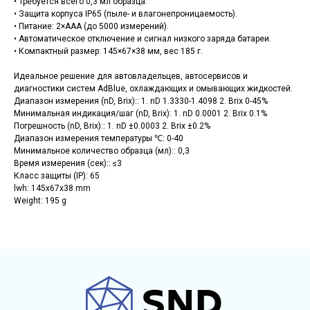
• Требуется всего 0,3 мл образца.
• Защита корпуса IP65 (пыле- и влагонепроницаемость).
• Питание: 2×AAA (до 5000 измерений).
• Автоматическое отключение и сигнал низкого заряда батареи.
• Компактный размер: 145×67×38 мм, вес 185 г.
Идеальное решение для автовладельцев, автосервисов и
диагностики систем AdBlue, охлаждающих и омывающих жидкостей.
Диапазон измерения (nD, Brix):: 1. nD 1.3330-1.4098 2. Brix 0-45%
Минимальная индикация/шаг (nD, Brix): 1. nD 0.0001 2. Brix 0.1%
Погрешность (nD, Brix):: 1. nD ±0.0003 2. Brix ±0.2%
Диапазон измерения температуры ℃: 0-40
Минимальное количество образца (мл):: 0,3
Время измерения (сек):: ≤3
Класс защиты (IP): 65
lwh: 145x67x38 mm
Weight: 195 g