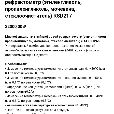
рефрактометр (этиленгликоль,
пропиленгликоль, мочевина,
стеклоочиститель) RSD217
32000,00
₽
Многофункциональный цифровой рефрактометр (этиленгликоль,
пропиленгликоль, мочевина, стеклоочиститель) с ATK и IP65
Универсальный прибор для контроля технических жидкостей
автомобиля, включая анализ мочевины (AdBlue), антифризов и
стеклоомывающей жидкости.
Особенности:
• Измерение температуры замерзания этиленгликоля: 0…–50°С (шаг
0,1°С; погрешность ±0,5°С).
• Измерение температуры замерзания пропиленгликоля: 0…–50°С
(шаг 0,1°С; погрешность ±0,5°С).
• Определение концентрации мочевины (Urea): 0–40% (шаг 0,1%;
погрешность ±0,2%).
• Измерение температуры замерзания стеклоочистителя: 0…–40°С
(шаг 0,1°С; погрешность ±0,5°С).
• Автоматическая температурная компенсация (0–40°С).
• Цветной TFT-экран, результат за 3 секунды.